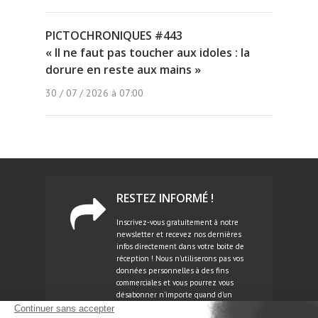
PICTOCHRONIQUES #443
« Il ne faut pas toucher aux idoles : la
dorure en reste aux mains »
30 / 07 / 2026 à 07:00
RESTEZ INFORMÉ !
Inscrivez-vous gratuitement à notre
newsletter et recevez nos dernières
infos directement dans votre boite de
réception ! Nous n'utiliserons pas vos
données personnelles à des fins
commerciales et vous pourrez vous
désabonner n'importe quand d'un
simple clic.