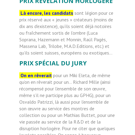
PRIX RÉVÉLATION HORLOGÈRE
Là encore, les candidats
sont légion pour ce
prix réservé aux « jeunes » créateurs (moins de
dix ans d’existence), qu’ils soient déjà notoires
ou fraîchement sortis de l’ombre (Luca
Soprana, Hazemann et Monnin, Raúl Pagès,
Massena Lab, Trilobe, M.A.D.Editions, etc.) et
qu’ils soient suisses, européens ou exotiques…
PRIX SPÉCIAL DU JURY
On en rêverait
pour un Miki Eleta, de même
qu’on en rêverait pour un… Richard Mille (ainsi
récompensé pour l’ensemble de son œuvre,
même s’il ne participe plus au GPHG), pour un
Osvaldo Patrizzi, là aussi pour l’ensemble de
son œuvre au service des montres de
collection ou pour un Mathias Buttet, pour une
vie passée au service de la R&D et de la
disruption horlogère. Pour ne citer que quelques
lauréats possibles. On songe à beaucoup