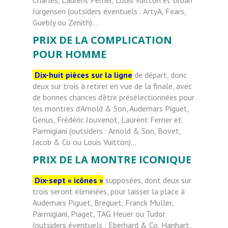
Jürgensen (outsiders éventuels : ArtyA, Fears,
Guebly ou Zenith)…
PRIX DE LA COMPLICATION
POUR HOMME
Dix-huit pièces sur la ligne
de départ, donc
deux sur trois à retirer en vue de la finale, avec
de bonnes chances d’être présélectionnées pour
les montres d’Arnold & Son, Audemars Piguet,
Genus, Frédéric Jouvenot, Laurent Ferrier et
Parmigiani (outsiders : Arnold & Son, Bovet,
Jacob & Co ou Louis Vuitton)…
PRIX DE LA MONTRE ICONIQUE
Dix-sept « icônes »
supposées, dont deux sur
trois seront éliminées, pour laisser la place à
Audemars Piguet, Breguet, Franck Muller,
Parmigiani, Piaget, TAG Heuer ou Tudor
(outsiders éventuels : Eberhard & Co, Hanhart,