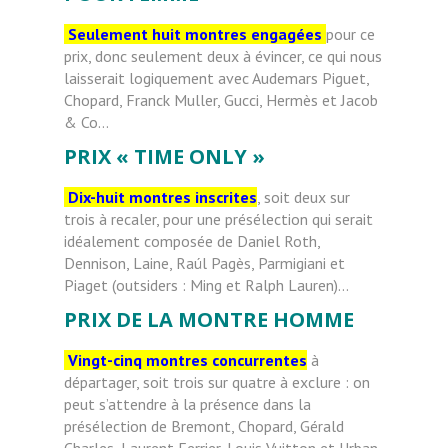
Seulement huit montres engagées
pour ce
prix, donc seulement deux à évincer, ce qui nous
laisserait logiquement avec Audemars Piguet,
Chopard, Franck Muller, Gucci, Hermès et Jacob
& Co…
PRIX « TIME ONLY »
Dix-huit montres inscrites
, soit deux sur
trois à recaler, pour une présélection qui serait
idéalement composée de Daniel Roth,
Dennison, Laine, Raúl Pagès, Parmigiani et
Piaget (outsiders : Ming et Ralph Lauren)…
PRIX DE LA MONTRE HOMME
Vingt-cinq montres concurrentes
à
départager, soit trois sur quatre à exclure : on
peut s’attendre à la présence dans la
présélection de Bremont, Chopard, Gérald
Charles, Laurent Ferrier, Louis Vuitton et Urban