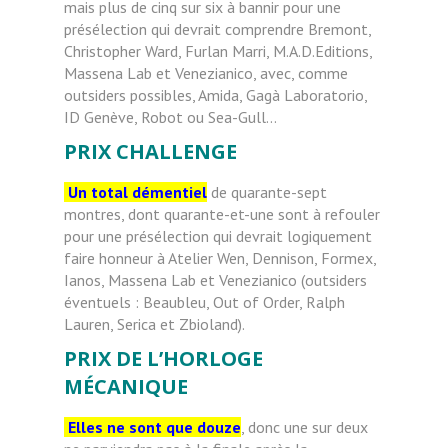
mais plus de cinq sur six à bannir pour une
présélection qui devrait comprendre Bremont,
Christopher Ward, Furlan Marri, M.A.D.Editions,
Massena Lab et Venezianico, avec, comme
outsiders possibles, Amida, Gagà Laboratorio,
ID Genève, Robot ou Sea-Gull…
PRIX CHALLENGE
Un total démentiel
de quarante-sept
montres, dont quarante-et-une sont à refouler
pour une présélection qui devrait logiquement
faire honneur à Atelier Wen, Dennison, Formex,
Ianos, Massena Lab et Venezianico (outsiders
éventuels : Beaubleu, Out of Order, Ralph
Lauren, Serica et Zbioland).
PRIX DE L’HORLOGE
MÉCANIQUE
Elles ne sont que douze
, donc une sur deux