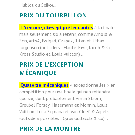
Hublot ou Seiko)…
PRIX DU TOURBILLON
Là encore, dix-sept prétendantes
à la finale,
mais seulement six à retenir, comme Arnold &
Son, ArtyA, Bvlgari, Czapek, Titan et Urban
Jürgensen (outsiders : Haute-Rive, Jacob & Co,
Kross Studio et Louis Vuitton)…
PRIX DE L’EXCEPTION
MÉCANIQUE
Quatorze mécaniques
« exceptionnelles » en
compétition pour une finale qui n’en retiendra
que six, dont probablement Armin Strom,
Greubel Forsey, Hazemann et Monnin, Louis
Vuitton, Luca Soprana et Van Cleef & Arpels
(outsiders possibles : Cyrus ou Jacob & Co)…
PRIX DE LA MONTRE