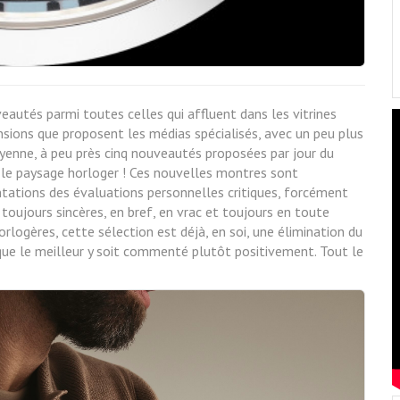
autés parmi toutes celles qui affluent dans les vitrines
censions que proposent les médias spécialisés, avec un peu plus
yenne, à peu près cinq nouveautés proposées par jour du
s le paysage horloger ! Ces nouvelles montres sont
tations des évaluations personnelles critiques, forcément
oujours sincères, en bref, en vrac et toujours en toute
logères, cette sélection est déjà, en soi, une élimination du
er que le meilleur y soit commenté plutôt positivement. Tout le