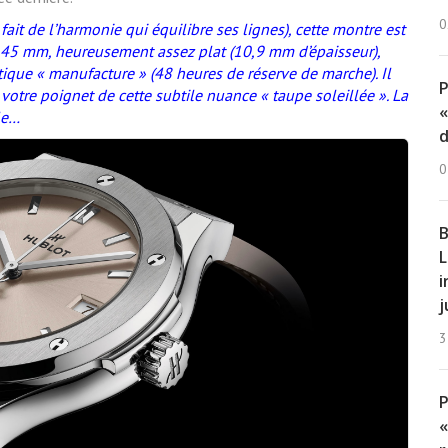
0
 fait de l’harmonie qui équilibre ses lignes), cette montre est
e 45 mm, heureusement assez plat (10,9 mm d’épaisseur),
ue « manufacture » (48 heures de réserve de marche). Il
 votre poignet de cette subtile nuance « taupe soleillée ». La
«
le…
d
0
B
L
i
j
3
«