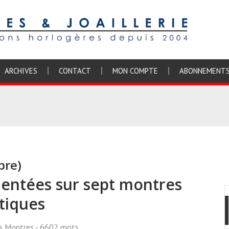
ARCHIVES
CONTACT
MON COMPTE
ABONNEMENT
bre)
entées sur sept montres
utiques
ss Montres
- 6602 mots