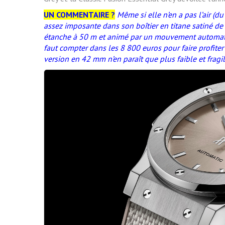
UN COMMENTAIRE ?
Même si elle n’en a pas l’air (du
assez imposante dans son boîtier en titane satiné d
étanche à 50 m et animé par un mouvement automatiq
faut compter dans les 8 800 euros pour faire profiter
version en 42 mm n’en paraît que plus faible et fragi