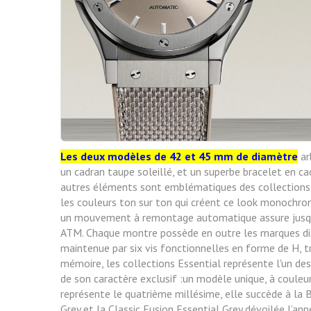
Les deux modèles de 42 et 45 mm de diamètre
ar
un
cadran taupe soleillé, et un superbe bracelet en c
autres
éléments sont emblématiques des collections Ess
les
couleurs ton sur ton qui créent ce look monochrome
un
mouvement à remontage automatique assure jusqu’
ATM. Chaque montre possède en outre les marques dist
maintenue par six vis fonctionnelles en forme de H, tr
mémoire, les collections Essential représente l'un de
de son caractère exclusif :un modèle unique, à couleur
représente le quatrième millésime, elle succède à la B
Grey et la Classic Fusion Essential Grey dévoilée l’ann