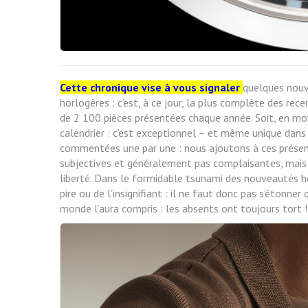
Cette chronique vise à vous signaler
quelques nouve
horlogères : c’est, à ce jour, la plus complète des re
de 2 100 pièces présentées chaque année. Soit, en mo
calendrier : c’est exceptionnel – et même unique dan
commentées une par une : nous ajoutons à ces présen
subjectives et généralement pas complaisantes, mais t
liberté. Dans le formidable tsunami des nouveautés hor
pire ou de l’insignifiant : il ne faut donc pas s’étonn
monde l’aura compris : les absents ont toujours tort !