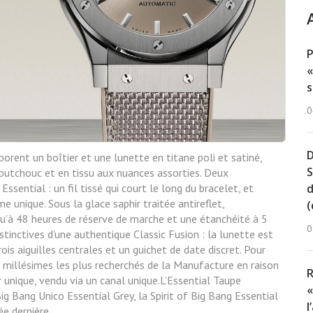
«
s
0
D
borent un boîtier et une lunette en titane poli et satiné,
S
aoutchouc et en tissu aux nuances assorties. Deux
ential : un fil tissé qui court le long du bracelet, et
d
 unique. Sous la glace saphir traitée antireflet,
(
à 48 heures de réserve de marche et une étanchéité à
5
0
inctives d’une authentique Classic Fusion : la
lunette est
ois aiguilles centrales et un guichet de date
discret. Pour
s millésimes les plus recherchés de la Manufacture en raison
R
 unique, vendu via un canal unique.L’Essential Taupe
«
ig Bang Unico Essential Grey, la Spirit of Big Bang Essential
l
ée dernière.