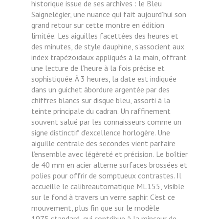
historique issue de ses archives : le Bleu
Saignelégier, une nuance qui fait
aujourd’hui son
grand retour sur cette montre en édition
limitée.
Les aiguilles facettées des heures et
des minutes, de style dauphine, s’associent aux
index trapézoïdaux appliqués à la main, offrant
une lecture de l’heure à la fois précise et
sophistiquée. À 3 heures, la date est indiquée
dans un guichet àbordure argentée par des
chiffres blancs sur disque bleu, assorti à la
teinte principale du cadran. Un raffinement
souvent
salué par les connaisseurs comme un
signe distinctif d’excellence horlogère. Une
aiguille centrale des secondes vient
parfaire
l’ensemble avec légèreté et précision.
Le boîtier
de 40 mm en acier alterne surfaces brossées et
polies pour offrir de somptueux contrastes. Il
accueille le calibreautomatique ML155, visible
sur le fond à travers un verre saphir. C’est ce
mouvement, plus fin que sur le modèle
1975
standard, qui contribue à la minceur de