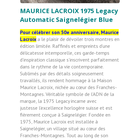
MAURICE LACROIX 1975 Legacy
Automatic Saignelégier Blue
Pour célébrer son 50e anniversaire, Maurice
Lacroix
a le plaisir de dévoiler trois montres en
édition limitée. Raffinés et
empreints d’une
délicatesse intemporelle, ces garde-temps
d’inspiration classique s’inscrivent parfaitement
dans le rythme de
la vie contemporaine.
Sublimés par des détails soigneusement
travaillés, ils rendent hommage à la Maison
Maurice Lacroix,
nichée au cœur des Franches-
Montagnes. Véritable symbole de l’ADN de la
marque, la 1975 Legacy incarne avec
justesse
l’excellence horlogère suisse et est
fièrement conçue à Saignelégier.
Fondée en
1975, Maurice Lacroix est installée à
Saignelégier, un village situé au cœur des
Franches-Montagnes. Tout au
long de son