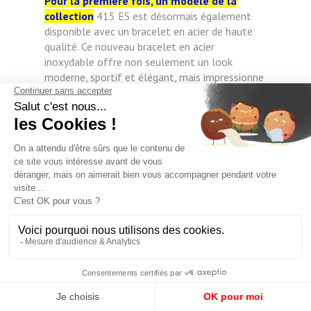
Pour la première fois, un modèle de la
collection
415 ES est désormais également
disponible avec un bracelet en acier de haute
qualité. Ce nouveau bracelet en acier
inoxydable offre non seulement un look
moderne, sportif et élégant, mais impressionne
également par son fermoir déployant pratique
avec réglage fin sans outil, une fonction
fréquemment demandée par de nombreux
clients. Ce mécanisme innovant permet de
régler rapidement et facilement la longueur du
bracelet jusqu'à 10 mm. Il suffit d'appuyer sur
un petit bouton situé sur le fermoir pour que le
bracelet s'ajuste en douceur et
confortablement au poignet. Cela garantit
toujours un ajustement parfait sans avoir
besoin d'outils ou de connaissances spécialisées.
Le design est complété par le logo Hanhart en
forme d'aile sur le fermoir, qui non seulement
rend la marque visible, mais symbolise
également la plus haute qualité et la tradition.