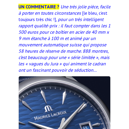
UN COMMENTAIRE ?
Une très jolie pièce, facile
à porter en toutes circonstances
[le bleu, c’est
toujours très chic !]
, pour un très intelligent
rapport qualité-prix : il faut compter dans les 1
500 euros pour ce boîtier en acier de 40 mm x
9 mm étanche à 100 m et animé par un
mouvement automatique suisse qui propose
58 heures de réserve de marche. 888 montres,
c’est beaucoup pour une « série limitée », mais
les « vagues du Jura » qui animent le cadran
ont un fascinant pouvoir de séduction…