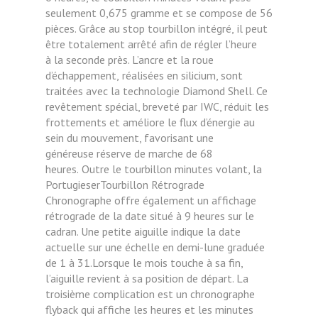
seulement 0,675 gramme et se
compose de 56
pièces. Grâce au stop tourbillon intégré,
il peut
être totalement arrêté afin de régler l’heure
à
la seconde près. L’ancre et la roue
d’échappement,
réalisées en silicium, sont
traitées avec la technologie
Diamond Shell. Ce
revêtement spécial, breveté par
IWC, réduit les
frottements et améliore le flux d’énergie
au
sein du mouvement, favorisant une
généreuse
réserve de marche de 68
heures.
Outre le tourbillon minutes volant, la
PortugieserTourbillon Rétrograde
Chronographe offre également
un affichage
rétrograde de la date situé à 9 heures sur
le
cadran. Une petite aiguille indique la date
actuelle
sur une échelle en demi-lune graduée
de 1 à 31.Lorsque le mois touche à sa fin,
l’aiguille revient à sa
position de départ. La
troisième complication est un
chronographe
flyback qui affiche les heures et les
minutes