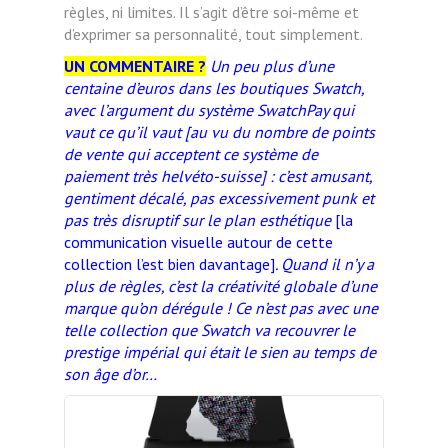
règles, ni limites. Il s’agit d’être soi-même et
d’exprimer sa personnalité, tout simplement.
UN COMMENTAIRE ?
Un peu plus d’une
centaine d’euros dans les boutiques Swatch,
avec l’argument du système SwatchPay qui
vaut ce qu’il vaut [au vu du nombre de points
de vente qui acceptent ce système de
paiement très helvéto-suisse] : c’est amusant,
gentiment décalé, pas excessivement punk et
pas très disruptif sur le plan esthétique
[la
communication visuelle autour de cette
collection l’est bien davantage]
. Quand il n’y a
plus de règles, c’est la créativité globale d’une
marque qu’on dérégule ! Ce n’est pas avec une
telle collection que Swatch va recouvrer le
prestige impérial qui était le sien au temps de
son âge d’or…