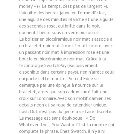
money » (« Le temps, c’est
pas de l’argent »).
L’aiguille des heures jaune en forme d’éclair,
une
aiguille des minutes blanche et une aiguille
des secondes rose,
qui brille dans le noir,
donnent l’heure sous un verre biosourcé.
Le
boîtier en biocéramique noir mat s’associe à
un bracelet noir mat
à motif multicolore, avec
un passant noir mat à impression rose
et une
boucle en biocéramique noir mat. Grâce à la
technologie SwatchPay (exclusivement
disponible dans certains pays), rien n’arrête celui
qui porte cette montre. Pierced Edge se
démarque par une épingle à nourrice sur le
bracelet, alors que son cadran carré fait une
croix sur l’ordinaire. Avec son motif damier, ses
détails néon et sa roue de calendrier unique,
Lash Out n’est pas du genre à se faire discrète.
Le message est sans équivoque : « Do
Whatever The… You Want ». C’est la montre qui
complète la phrase. Chez Swatch, il n’y a ni