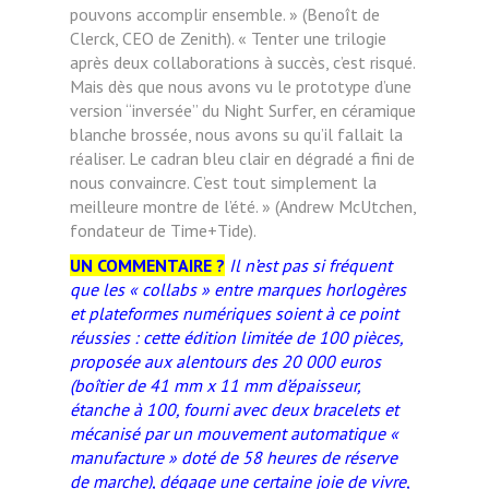
pouvons accomplir ensemble. » (Benoît de
Clerck, CEO de Zenith). « Tenter une trilogie
après deux collaborations à succès, c’est risqué.
Mais dès que nous avons vu le prototype d’une
version “inversée” du Night Surfer, en céramique
blanche brossée, nous avons su qu’il fallait la
réaliser. Le cadran bleu clair en dégradé a fini de
nous convaincre. C’est tout simplement la
meilleure montre de l’été. » (Andrew McUtchen,
fondateur de Time+Tide).
UN COMMENTAIRE ?
Il n’est pas si fréquent
que les « collabs » entre marques horlogères
et plateformes numériques soient à ce point
réussies : cette édition limitée de 100 pièces,
proposée aux alentours des 20 000 euros
(boîtier de 41 mm x 11 mm d’épaisseur,
étanche à 100, fourni avec deux bracelets et
mécanisé par un mouvement automatique «
manufacture » doté de 58 heures de réserve
de marche), dégage une certaine joie de vivre,