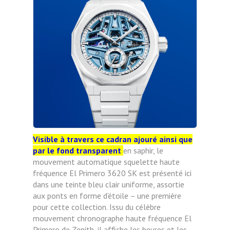
Visible à travers ce cadran ajouré ainsi que
par le fond transparent
en saphir, le
mouvement automatique squelette haute
fréquence El Primero 3620 SK est présenté ici
dans une teinte bleu clair uniforme, assortie
aux ponts en forme d’étoile – une première
pour cette collection. Issu du célèbre
mouvement chronographe haute fréquence El
Primero de Zenith, il affiche les heures et les