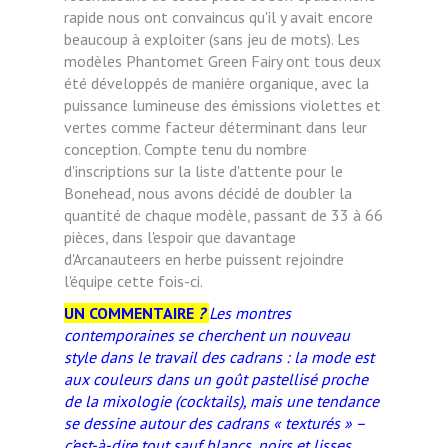
rapide
nous ont convaincus qu'il y avait encore
beaucoup à exploiter (sans jeu de mots). Les
modèles Phantomet Green Fairy ont tous deux
été développés de manière organique, avec la
puissance lumineuse des émissions violettes
et
vertes comme facteur déterminant dans leur
conception. Compte tenu du nombre
d'inscriptions sur la
liste d'attente pour le
Bonehead, nous avons décidé de doubler la
quantité de chaque modèle, passant de 33 à
66
pièces, dans l'espoir que davantage
d'Arcanauteers en herbe puissent rejoindre
l'équipe cette fois-ci.
UN COMMENTAIRE
?
Les montres
contemporaines se cherchent
un nouveau
style dans le travail des cadrans : la mode est
aux couleurs dans un goût pastellisé proche
de la mixologie (cocktails), mais une tendance
se dessine autour des cadrans « texturés » –
c’est-à-dire tout sauf blancs, noirs et lisses.