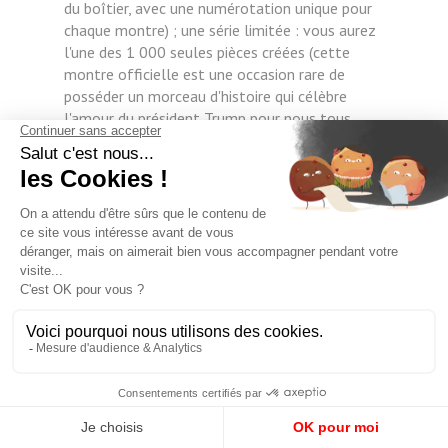
du boîtier, avec une numérotation unique pour
chaque montre) ; une série limitée : vous aurez
l'une des 1 000 seules pièces créées (cette
montre officielle est une occasion rare de
posséder un morceau d'histoire qui célèbre
l'amour du président Trump pour nous tous.
UN COMMENTAIRE ?
Le narratif sent bon le
hard selling à l’américaine, mais il paraît que
c’est efficace. Ce boîtier plaqué or de 42 mm x
12,5 mm étanche à 200 m et animé par un
mouvement automatique japonais est proposé
à 1 200 dollars : c’est le prix d’un ticket
d’entrée dans la légende américaine. On trouve
sur le site des montres Trump un curieux
avertissement : « Les montres Trump ne sont
pas conçues, fabriquées, distribuées ou
vendues par Donald J. Trump, The Trump
Organization ou l'un de leurs affiliés ou
directeurs respectifs. TheBestWatchesonEarth
LLC utilise le nom, l'image et l’identité « Trump