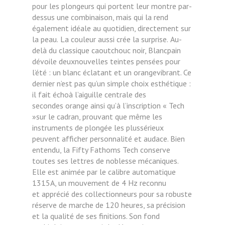
pour
les plongeurs qui portent leur montre
par-
dessus une combinaison, mais
qui la rend
également idéale au quotidien, directement sur
la peau.
La couleur aussi crée la surprise.
Au-
delà du classique caoutchouc
noir, Blancpain
dévoile deuxnouvelles teintes pensées pour
l’été :
un blanc éclatant et un orangevibrant. Ce
dernier n’est pas qu’un
simple choix esthétique :
il fait échoà l’aiguille centrale des
secondes
orange ainsi qu’à l’inscription « Tech
»sur le cadran, prouvant que même
les
instruments de plongée les plussérieux
peuvent afficher personnalité
et audace. Bien
entendu, la Fifty Fathoms Tech conserve
toutes ses lettres de noblesse mécaniques.
Elle est animée
par le calibre automatique
1315A, un mouvement de 4 Hz reconnu
et
apprécié des collectionneurs pour
sa robuste
réserve de marche de
120 heures, sa précision
et la qualité de ses finitions. Son fond