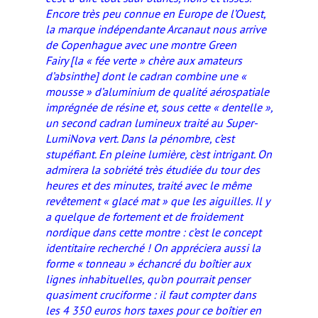
Encore très peu connue en Europe de l’Ouest,
la marque indépendante Arcanaut nous arrive
de Copenhague avec une montre Green
Fairy
[la « fée verte » chère aux amateurs
d’absinthe]
dont le cadran combine une «
mousse » d’aluminium de qualité aérospatiale
imprégnée de résine et, sous cette « dentelle »,
un second cadran lumineux traité au Super-
LumiNova vert. Dans la pénombre, c’est
stupéfiant. En pleine lumière, c’est intrigant. On
admirera la sobriété très étudiée du tour des
heures et des minutes, traité avec le même
revêtement « glacé mat » que les aiguilles. Il y
a quelque de fortement et de froidement
nordique dans cette montre : c’est le concept
identitaire recherché ! On appréciera aussi la
forme « tonneau » échancré du boîtier aux
lignes inhabituelles, qu’on pourrait penser
quasiment cruciforme : il faut compter dans
les 4 350 euros hors taxes pour ce boîtier en