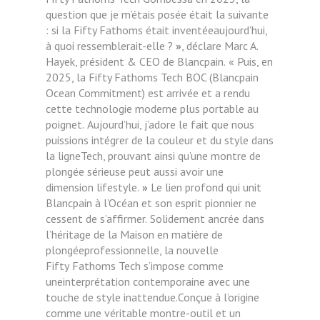
question que je
m’étais posée était la suivante
:
si la Fifty Fathoms était inventéeaujourd’hui,
à quoi ressemblerait-elle ?
»
, déclare Marc A.
Hayek, président & CEO de Blancpain.
«
Puis, en
2025, la Fifty Fathoms
Tech BOC (Blancpain
Ocean
Commitment) est arrivée et a
rendu
cette technologie moderne
plus portable au
poignet.
Aujourd’hui, j’adore le fait que
nous
puissions intégrer de la
couleur et du style dans
la ligneTech, prouvant ainsi qu’une
montre de
plongée sérieuse
peut aussi avoir une
dimension
lifestyle.
»
Le lien profond qui
unit
Blancpain à l’Océan et son esprit
pionnier ne
cessent de s’affirmer.
Solidement ancrée dans
l’héritage
de la Maison en matière de
plongéeprofessionnelle, la nouvelle
Fifty
Fathoms Tech s’impose comme
uneinterprétation contemporaine avec
une
touche de style inattendue.Conçue à l’origine
comme une
véritable montre-outil et un