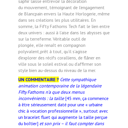
saphir
laisse entrevoir la décoration
du
mouvement, témoignant de l’engagement
de Blancpain envers la Haute
Horlogerie, même
dans ses créations
les plus utilitaires.
En
somme, la Fifty Fathoms Tech fait
le lien entre
deux univers : aussi à
l’aise dans les abysses que
sur la terreferme. Véritable outil de
plongée,
elle renaît en compagnon
polyvalent,prêt à tout, qu’il s’agisse
d’explorer
des récifs coralliens, de flâner en
ville
sous le soleil estival ou d’affirmer
son
style bien au-dessus du niveau
de la mer.
UN COMMENTAIRE ?
Cette sympathique
animation contemporaine de la légendaire
Fifty Fathoms n’a que deux menus
inconvénients : la taille
[45 mm, ça commence
à être sérieusement daté pour une « urbaine
chic à vocation professionnelle », surtout avec
un bracelet fluet qui augmente la taille perçue
du boîtier]
et son prix – il faut compter dans