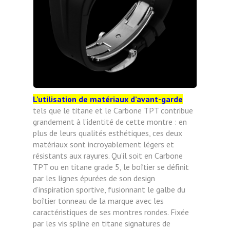
L’utilisation de matériaux d’avant-garde
tels que le titane et le Carbone TPT contribue
grandement à l’identité de cette montre : en
plus de leurs qualités esthétiques, ces deux
matériaux sont incroyablement légers et
résistants aux rayures. Qu’il soit en Carbone
TPT ou en titane grade 5, le boîtier se définit
par les lignes épurées de son design
d’inspiration sportive, fusionnant le galbe du
boîtier tonneau de la marque avec les
caractéristiques de ses montres rondes. Fixée
par les vis spline en titane signatures de