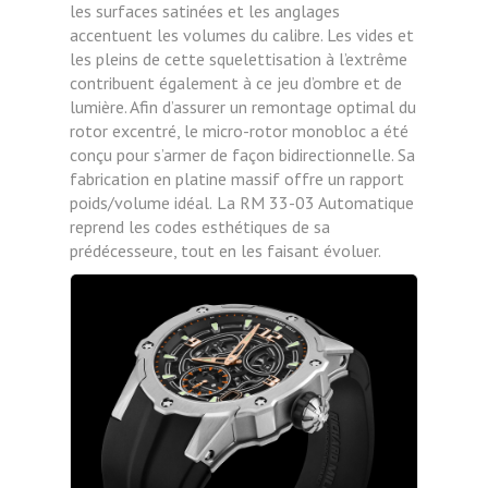
les surfaces satinées et les anglages
accentuent les volumes du calibre. Les vides et
les pleins de cette squelettisation à l’extrême
contribuent également à ce jeu d’ombre et de
lumière. Afin d’assurer un remontage optimal du
rotor excentré, le micro-rotor monobloc a été
conçu pour s’armer de façon bidirectionnelle. Sa
fabrication en platine massif offre un rapport
poids/volume idéal.
La RM 33-03 Automatique
reprend les codes esthétiques de sa
prédécesseure, tout en les faisant évoluer.