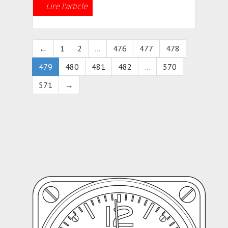
Lire l'article
←
1
2
...
476
477
478
479
480
481
482
...
570
571
→