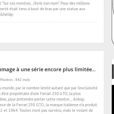
"Sur ces montres.. J'écris ton nom". Pour des millions
iberté était tenu à bout de bras par une statue aux
&hellip;
mage à une série encore plus limitée...
 Montres - 842 mots
du monde, par le nombre limité autant que par l'exclusivité
a être propriétaire d'une Ferrari 250 GTO, la plus
obile, pour prétendre porter cette montre... &nbsp;
nce de la Ferrari 250 GTO, la marque italienne n'a produit
2 et 1964. Toutes n'ont pas survécu, mais le volant de