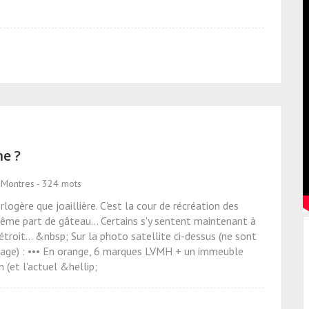
me ?
 Montres - 324 mots
ogère que joaillière. C'est la cour de récréation des
ême part de gâteau... Certains s'y sentent maintenant à
l'étroit... &nbsp; Sur la photo satellite ci-dessus (ne sont
étage) : ••• En orange, 6 marques LVMH + un immeuble
 (et l'actuel &hellip;