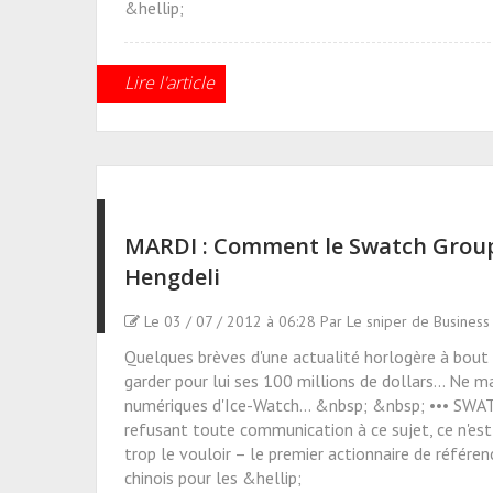
&hellip;
Lire l'article
MARDI : Comment le Swatch Group
Hengdeli
Le 03 / 07 / 2012 à 06:28 Par Le sniper de Busines
Quelques brèves d'une actualité horlogère à bout 
garder pour lui ses 100 millions de dollars... Ne
numériques d'Ice-Watch... &nbsp; &nbsp; ••• SWAT
refusant toute communication à ce sujet, ce n'est
trop le vouloir – le premier actionnaire de référe
chinois pour les &hellip;