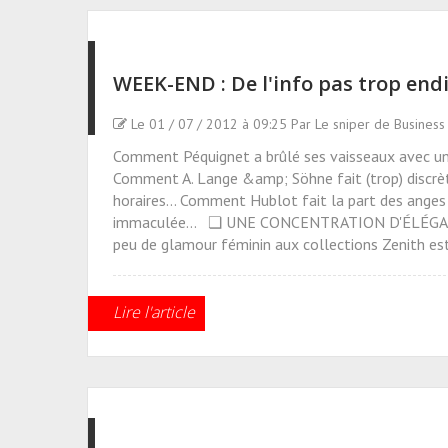
WEEK-END : De l'info pas trop en
Le 01 / 07 / 2012 à 09:25 Par Le sniper de Busines
Comment Péquignet a brûlé ses vaisseaux avec un d
Comment A. Lange &amp; Söhne fait (trop) discrè
horaires... Comment Hublot fait la part des anges
immaculée... ❏ UNE CONCENTRATION D'ÉLÉGANC
peu de glamour féminin aux collections Zenith est 
Lire l'article