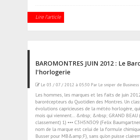
Lire l'article
BAROMONTRES JUIN 2012 : Le Bar
l'horlogerie
Le 03 / 07 / 2012 à 05:30 Par Le sniper de Business
Les hommes, les marques et les faits de juin 2012
barorécepteurs du Quotidien des Montres. Un clas
évolutions capricieuses de la météo horlogère, qu
mois qui viennent... &nbsp; &nbsp; GRAND BEAU (p
classement) 1) ••• C3H5N3O9 (Felix Baumgartner e
nom de la marque est celui de la formule chimiqu
Busser pour MB&amp;F), sans qu'on puisse clairemen