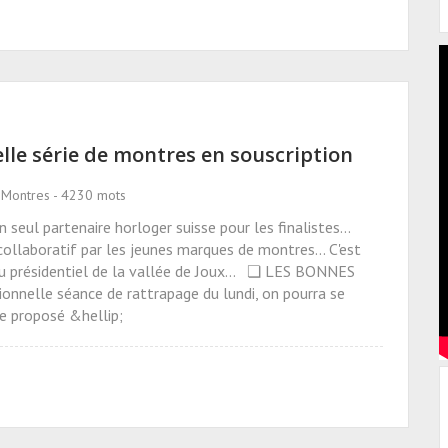
lle série de montres en souscription
s Montres - 4230 mots
 seul partenaire horloger suisse pour les finalistes...
llaboratif par les jeunes marques de montres... C'est
au présidentiel de la vallée de Joux... ❏ LES BONNES
nelle séance de rattrapage du lundi, on pourra se
e proposé &hellip;