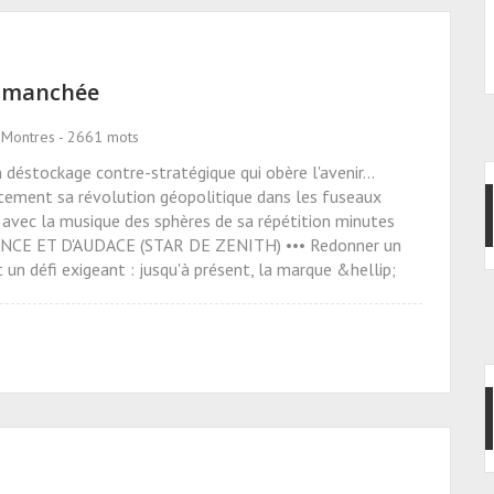
dimanchée
s Montres - 2661 mots
éstockage contre-stratégique qui obère l'avenir...
tement sa révolution géopolitique dans les fuseaux
 avec la musique des sphères de sa répétition minutes
E ET D'AUDACE (STAR DE ZENITH) ••• Redonner un
un défi exigeant : jusqu'à présent, la marque &hellip;