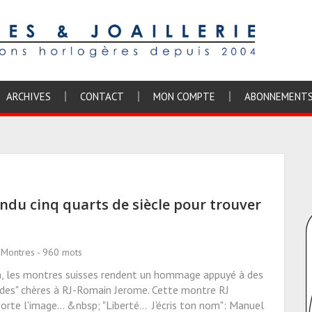
ARCHIVES
CONTACT
MON COMPTE
ABONNEMENT
ndu cinq quarts de siècle pour trouver
 Montres - 960 mots
ain, les montres suisses rendent un hommage appuyé à des
endes" chères à RJ-Romain Jerome. Cette montre RJ
te l'image... &nbsp; "Liberté... J'écris ton nom": Manuel