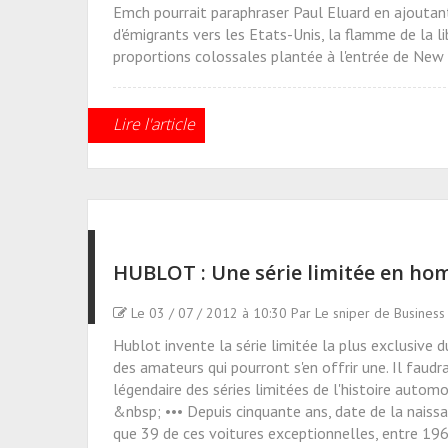
Emch pourrait paraphraser Paul Eluard en ajoutant 
d'émigrants vers les Etats-Unis, la flamme de la l
proportions colossales plantée à l'entrée de New 
Lire l'article
HUBLOT : Une série limitée en hom
Le 03 / 07 / 2012 à 10:30 Par Le sniper de Business
Hublot invente la série limitée la plus exclusive 
des amateurs qui pourront s'en offrir une. Il faudr
légendaire des séries limitées de l'histoire autom
&nbsp; ••• Depuis cinquante ans, date de la naissa
que 39 de ces voitures exceptionnelles, entre 196