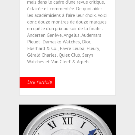
mais dans le cadre d’une revue critique,
éclairée et commentée. De quoi aider
les académiciens à faire leur choix. Voici
donc douze montres de douze marques
en quête d’un prix au soir de la finale :
Andersen Genève, Angelus, Audemars
Piguet, Damasko Watches, Dior,
Eberhard & Co., Favre Leuba, Fleury,
Gérald Charles, Quiet Club, Seryn
Watches et Van Cleef & Arpels…
Lire l'article