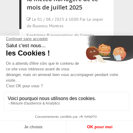
mois de juillet 2025
Le 01 / 08 / 2025 à 10:00 Par Le sniper
de Business Montres
Septième Baromontres de l’année
2025, avec une douzaine de coups de
projecteur sur les grandes tendances
climatologiques de l’horlogerie de ce
septième mois de l’année. 2025 persiste
et signe dans une impressionnante et
angoissante ambiance de crise : il y a
dans l’actualité beaucoup plus de
signaux négatifs que d’indices positifs !
Notre Baromontres exclusif évalue les
hautes pressions et les dépressions de
la barométrie pour tout ce qui concerne
l’industrie horlogère. Un bulletin météo
en toute liberté et sans la moindre
révérence, avec le seul souci d’apporter